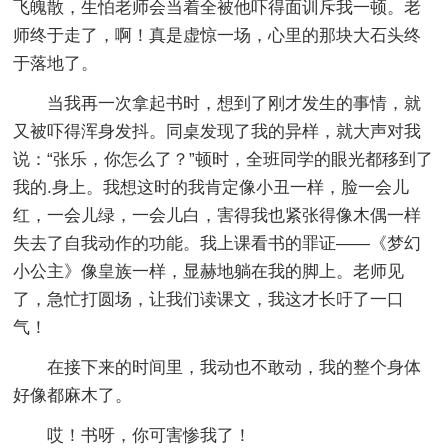
飞魄散，生怕老师会当着全被他吓得面训斥我一顿。老
师终于走了，啊！真是虚惊一场，心里的那块大石头终
于落地了。
当我再一次拿起书时，想到了刚才发生的事情，就
又被吓得浑身发抖。同桌发现了我的异样，就大声对我
说：“张乐，你怎么了？”顿时，全班同学的眼光都移到了
我的.身上。我想这时的我肯定像小丑一样，脸一会儿
红，一会儿绿，一会儿白，害得我也紧张得像木偶一样
失去了自我动作的功能。我上课看书的罪证——《梦幻
小公主》像皇族一样，显赫地躺在我的脚上。老师见
了，急忙打圆场，让我们读课文，我这才长吁了一口
气！
在接下来的时间里，我动也不敢动，我的整个身体
好像都麻木了。
哎！书呀，你可害惨我了！