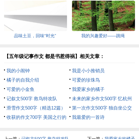
品味土豆，回味“时光”
我的兴趣爱好——跳绳
【五年级记事作文 都是书惹得祸】相关文章：
我的小闹钟
我是小小推销员
橘子的自我介绍
可爱的珍珠鸟
可爱的小金鱼
我爱家乡的橘子
记叙文500字 救鸟特攻队
未来的家乡作文500字 忆杭州
滑雪作文500字（精选12篇）
第一次作文500字 独自坐公交
收获的作文700字 美国之行的
我最爱的一首诗
收获
上一篇：
记叙文500字 救鸟特攻队
下一篇：
我爱家乡的橘子