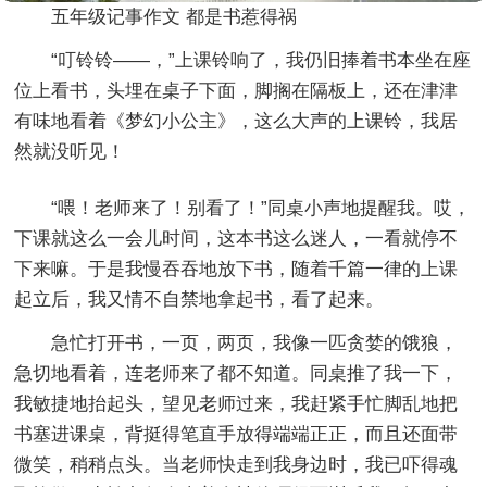
五年级记事作文 都是书惹得祸
“叮铃铃——，”上课铃响了，我仍旧捧着书本坐在座
位上看书，头埋在桌子下面，脚搁在隔板上，还在津津
有味地看着《梦幻小公主》，这么大声的上课铃，我居
然就没听见！
“喂！老师来了！别看了！”同桌小声地提醒我。哎，
下课就这么一会儿时间，这本书这么迷人，一看就停不
下来嘛。于是我慢吞吞地放下书，随着千篇一律的上课
起立后，我又情不自禁地拿起书，看了起来。
急忙打开书，一页，两页，我像一匹贪婪的饿狼，
急切地看着，连老师来了都不知道。同桌推了我一下，
我敏捷地抬起头，望见老师过来，我赶紧手忙脚乱地把
书塞进课桌，背挺得笔直手放得端端正正，而且还面带
微笑，稍稍点头。当老师快走到我身边时，我已吓得魂